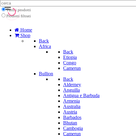
Tutti i prodotti
Prodotti filtrati
Home
Shop
Back
Africa
Back
Etiopia
Congo
Camerun
Bullion
Back
Alderney
Anguilla
Antigua e Barbuda
Armenia
Australia
Austria
Barbados
Bhutan
Cambogia
Camerun