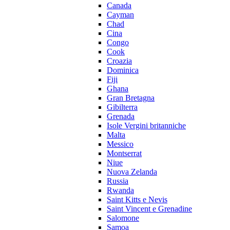
Canada
Cayman
Chad
Cina
Congo
Cook
Croazia
Dominica
Fiji
Ghana
Gran Bretagna
Gibilterra
Grenada
Isole Vergini britanniche
Malta
Messico
Montserrat
Niue
Nuova Zelanda
Russia
Rwanda
Saint Kitts e Nevis
Saint Vincent e Grenadine
Salomone
Samoa