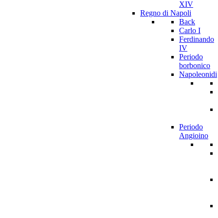
XIV
Regno di Napoli
Back
Carlo I
Ferdinando
IV
Periodo
borbonico
Napoleonidi
Periodo
Angioino