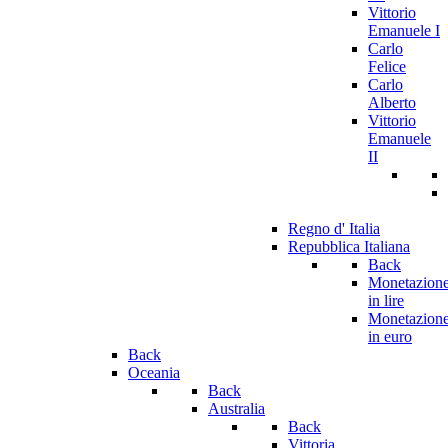
Vittorio
Emanuele I
Carlo
Felice
Carlo
Alberto
Vittorio
Emanuele
II
Regno d' Italia
Repubblica Italiana
Back
Monetazion
in lire
Monetazion
in euro
Back
Oceania
Back
Australia
Back
Vittoria