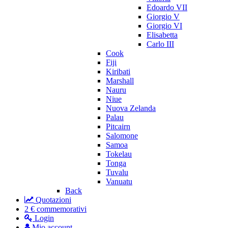
Edoardo VII
Giorgio V
Giorgio VI
Elisabetta
Carlo III
Cook
Fiji
Kiribati
Marshall
Nauru
Niue
Nuova Zelanda
Palau
Pitcairn
Salomone
Samoa
Tokelau
Tonga
Tuvalu
Vanuatu
Back
Quotazioni
2 € commemorativi
Login
Mio account