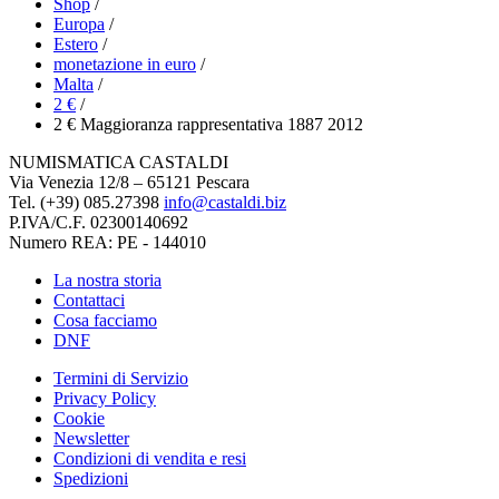
Shop
/
Europa
/
Estero
/
monetazione in euro
/
Malta
/
2 €
/
2 € Maggioranza rappresentativa 1887 2012
NUMISMATICA CASTALDI
Via Venezia 12/8 – 65121 Pescara
Tel. (+39) 085.27398
info@castaldi.biz
P.IVA/C.F. 02300140692
Numero REA: PE - 144010
La nostra storia
Contattaci
Cosa facciamo
DNF
Termini di Servizio
Privacy Policy
Cookie
Newsletter
Condizioni di vendita e resi
Spedizioni