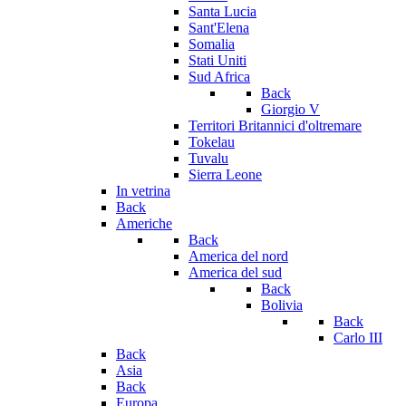
Santa Lucia
Sant'Elena
Somalia
Stati Uniti
Sud Africa
Back
Giorgio V
Territori Britannici d'oltremare
Tokelau
Tuvalu
Sierra Leone
In vetrina
Back
Americhe
Back
America del nord
America del sud
Back
Bolivia
Back
Carlo III
Back
Asia
Back
Europa