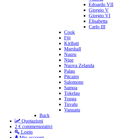
Edoardo VII
Giorgio V
Giorgio VI
Elisabetta
Carlo III
Cook
Fiji
Kiribati
Marshall
Nauru
Niue
Nuova Zelanda
Palau
Pitcairn
Salomone
Samoa
Tokelau
Tonga
Tuvalu
Vanuatu
Back
Quotazioni
2 € commemorativi
Login
Mio account