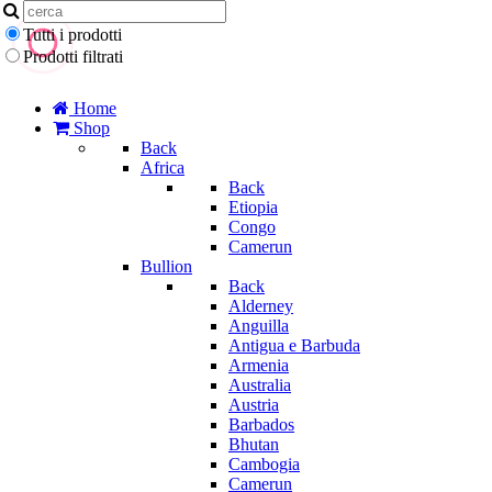
Tutti i prodotti
Prodotti filtrati
Home
Shop
Back
Africa
Back
Etiopia
Congo
Camerun
Bullion
Back
Alderney
Anguilla
Antigua e Barbuda
Armenia
Australia
Austria
Barbados
Bhutan
Cambogia
Camerun