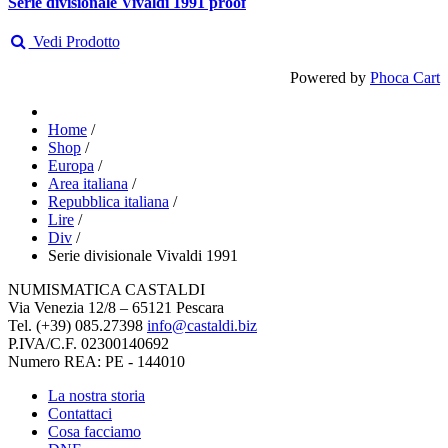
Serie divisionale Vivaldi 1991 proof
Vedi Prodotto
Powered by
Phoca Cart
Home
/
Shop
/
Europa
/
Area italiana
/
Repubblica italiana
/
Lire
/
Div
/
Serie divisionale Vivaldi 1991
NUMISMATICA CASTALDI
Via Venezia 12/8 – 65121 Pescara
Tel. (+39) 085.27398
info@castaldi.biz
P.IVA/C.F. 02300140692
Numero REA: PE - 144010
La nostra storia
Contattaci
Cosa facciamo