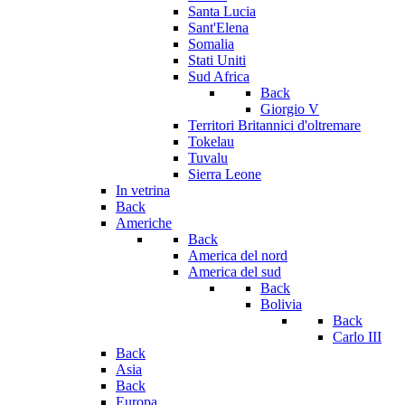
Santa Lucia
Sant'Elena
Somalia
Stati Uniti
Sud Africa
Back
Giorgio V
Territori Britannici d'oltremare
Tokelau
Tuvalu
Sierra Leone
In vetrina
Back
Americhe
Back
America del nord
America del sud
Back
Bolivia
Back
Carlo III
Back
Asia
Back
Europa