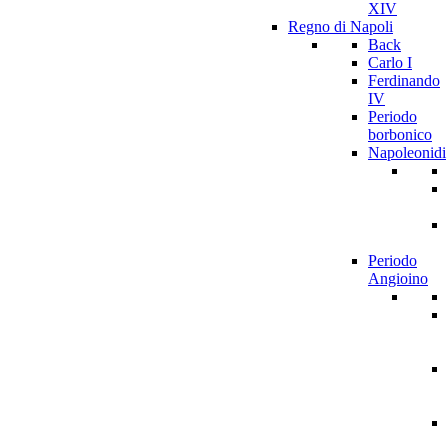
XIV
Regno di Napoli
Back
Carlo I
Ferdinando
IV
Periodo
borbonico
Napoleonidi
Periodo
Angioino