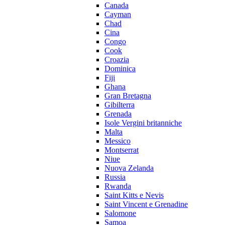
Canada
Cayman
Chad
Cina
Congo
Cook
Croazia
Dominica
Fiji
Ghana
Gran Bretagna
Gibilterra
Grenada
Isole Vergini britanniche
Malta
Messico
Montserrat
Niue
Nuova Zelanda
Russia
Rwanda
Saint Kitts e Nevis
Saint Vincent e Grenadine
Salomone
Samoa