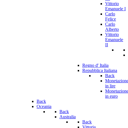
Vittorio
Emanuele I
Carlo
Felice
Carlo
Alberto
Vittorio
Emanuele
II
Regno d' Italia
Repubblica Italiana
Back
Monetazion
in lire
Monetazion
in euro
Back
Oceania
Back
Australia
Back
Vittoria