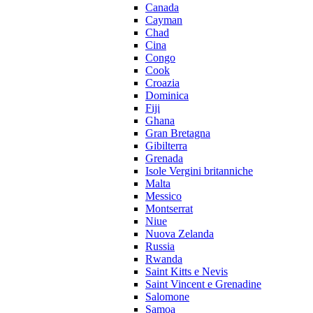
Canada
Cayman
Chad
Cina
Congo
Cook
Croazia
Dominica
Fiji
Ghana
Gran Bretagna
Gibilterra
Grenada
Isole Vergini britanniche
Malta
Messico
Montserrat
Niue
Nuova Zelanda
Russia
Rwanda
Saint Kitts e Nevis
Saint Vincent e Grenadine
Salomone
Samoa