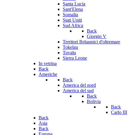
Santa Lucia
Sant'Elena
Somalia
Stati Uniti
Sud Africa
Back
Giorgio V
Territori Britannici d'oltremare
Tokelau
Tuvalu
Sierra Leone
In vetrina
Back
Americhe
Back
America del nord
America del sud
Back
Bolivia
Back
Carlo III
Back
Asia
Back
Europa