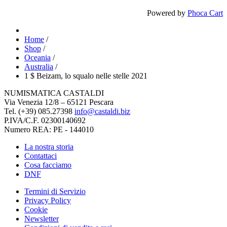
Powered by
Phoca Cart
Home
/
Shop
/
Oceania
/
Australia
/
1 $ Beizam, lo squalo nelle stelle 2021
NUMISMATICA CASTALDI
Via Venezia 12/8 – 65121 Pescara
Tel. (+39) 085.27398
info@castaldi.biz
P.IVA/C.F. 02300140692
Numero REA: PE - 144010
La nostra storia
Contattaci
Cosa facciamo
DNF
Termini di Servizio
Privacy Policy
Cookie
Newsletter