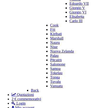
Edoardo VII
Giorgio V
Giorgio VI
Elisabetta
Carlo III
Cook
Fiji
Kiribati
Marshall
Nauru
Niue
Nuova Zelanda
Palau
Pitcairn
Salomone
Samoa
Tokelau
Tonga
Tuvalu
Vanuatu
Back
Quotazioni
2 € commemorativi
Login
Mio account