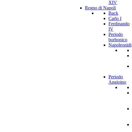
XIV
Regno di Napoli
Back
Carlo I
Ferdinando
IV
Periodo
borbonico
Napoleonidi
Periodo
Angioino