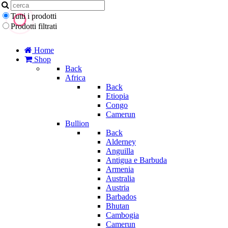
Tutti i prodotti
Prodotti filtrati
Home
Shop
Back
Africa
Back
Etiopia
Congo
Camerun
Bullion
Back
Alderney
Anguilla
Antigua e Barbuda
Armenia
Australia
Austria
Barbados
Bhutan
Cambogia
Camerun