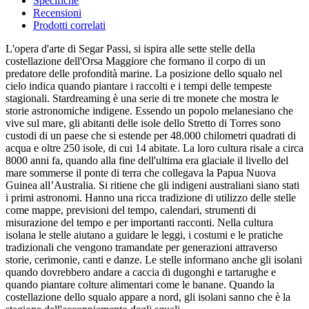
Specifiche
Recensioni
Prodotti correlati
L'opera d'arte di Segar Passi, si ispira alle sette stelle della
costellazione dell'Orsa Maggiore che formano il corpo di un
predatore delle profondità marine. La posizione dello squalo nel
cielo indica quando piantare i raccolti e i tempi delle tempeste
stagionali. Stardreaming è una serie di tre monete che mostra le
storie astronomiche indigene. Essendo un popolo melanesiano che
vive sul mare, gli abitanti delle isole dello Stretto di Torres sono
custodi di un paese che si estende per 48.000 chilometri quadrati di
acqua e oltre 250 isole, di cui 14 abitate. La loro cultura risale a circa
8000 anni fa, quando alla fine dell'ultima era glaciale il livello del
mare sommerse il ponte di terra che collegava la Papua Nuova
Guinea all’Australia. Si ritiene che gli indigeni australiani siano stati
i primi astronomi. Hanno una ricca tradizione di utilizzo delle stelle
come mappe, previsioni del tempo, calendari, strumenti di
misurazione del tempo e per importanti racconti. Nella cultura
isolana le stelle aiutano a guidare le leggi, i costumi e le pratiche
tradizionali che vengono tramandate per generazioni attraverso
storie, cerimonie, canti e danze. Le stelle informano anche gli isolani
quando dovrebbero andare a caccia di dugonghi e tartarughe e
quando piantare colture alimentari come le banane. Quando la
costellazione dello squalo appare a nord, gli isolani sanno che è la