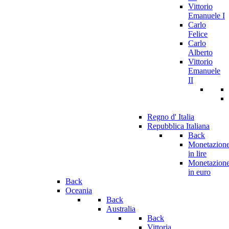
Vittorio
Emanuele I
Carlo
Felice
Carlo
Alberto
Vittorio
Emanuele
II
Regno d' Italia
Repubblica Italiana
Back
Monetazion
in lire
Monetazion
in euro
Back
Oceania
Back
Australia
Back
Vittoria