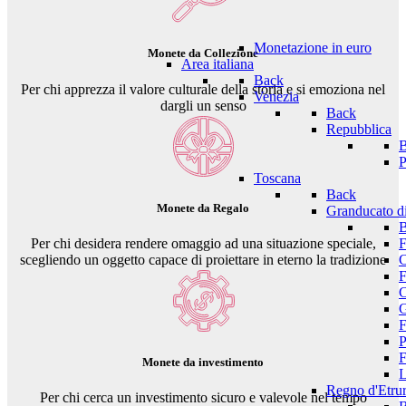
Monetazione in euro
Monete da Collezione
Area italiana
Back
Per chi apprezza il valore culturale della storia e si emoziona nel
Venezia
dargli un senso
Back
Repubblica
P
Toscana
Back
Monete da Regalo
Granducato d
Per chi desidera rendere omaggio ad una situazione speciale,
F
scegliendo un oggetto capace di proiettare in eterno la tradizione
C
F
C
G
F
P
F
Monete da investimento
L
Regno d'Etrur
Per chi cerca un investimento sicuro e valevole nel tempo