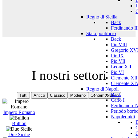
L
C
Regno di Sicilia
Back
Ferdinando II
Stato pontificio
Back
Pio VIII
Gregorio XV
Pio IX
Pio VII
Leone XII
I nostri settori
Pio VI
Clemente XII
Clemente XI
Regno di Napoli
Back
Tutti
Antico
Classico
Moderno
Contemporaneo
Carlo I
Ferdinando I
Periodo borb
Impero Romano
Napoleonidi
Bullion
G
G
Due Sicilie