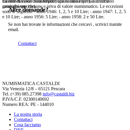
monete di valore numismatico (più o meno rare), si utilizzano
La monetazione della Repubblica italiana espressa in lire è
cataloghi specifici.
generalmente comune e priva di valore numismatico. Le eccezioni
Altre domande?
sono le seguenti: - anno 1946: 1, 2, 5 e 10 Lire; - anno 1947: 1, 2, 5
e 10 Lire; - anno 1956: 5 Lire; - anno 1958: 2 e 50 Lire.
Se non hai trovate le informazioni che cercavi , scrivici tramite
email.
Contattaci
NUMISMATICA CASTALDI
Via Venezia 12/8 – 65121 Pescara
Tel. (+39) 085.27398
info@castaldi.biz
P.IVA/C.F. 02300140692
Numero REA: PE - 144010
La nostra storia
Contattaci
Cosa facciamo
DNF