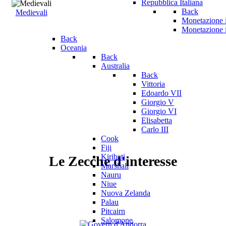
Repubblica Italiana
Back
Medievali
Monetazione i
Monetazione 
Back
Oceania
Back
Australia
Back
Vittoria
Edoardo VII
Giorgio V
Giorgio VI
Elisabetta
Carlo III
Cook
Fiji
Kiribati
Le Zecche d'interesse
Marshall
Nauru
Niue
Nuova Zelanda
Palau
Pitcairn
Salomone