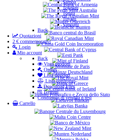
Samoa
Tokelau
Tonga
Tuvalu
Vanuatu
Back
Quotazioni
2 € commemorativi
Login
Mio account
Back
Vista prodotti
Ordini
Lista desideri
Lista confronto
Download Files
Termini
Condizioni di vendita e resi
Carrello