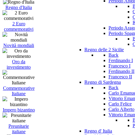
Periodo Angi
Regno d'Italia
C
C
R
2 Euro
Periodo Arag
commemorativi
Periodo Spag
C
Novità mondiali
Regno delle 2 Sicilie
Back
Ferdinando I
Oro da
Francesco I
investimento
Ferdinando II
Francesco II
Regno di Sardegna
Back
Commemorative
Carlo Emanue
Italiane
Vittorio Eman
Carlo Felice
Carlo Alberto
Impero bizantino
Vittorio Eman
P
Preunitarie
Regno d' Italia
italiane