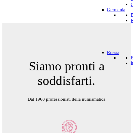
C
Germania
R
Russia
Siamo pronti a
I
soddisfarti.
Dal 1968 professionisti della numismatica